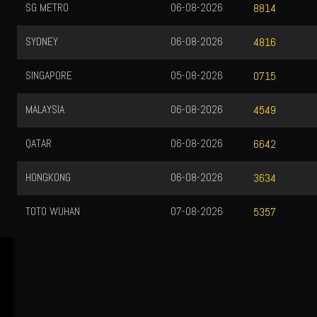
SG METRO
06-08-2026
8814
SYDNEY
06-08-2026
4816
SINGAPORE
05-08-2026
0715
MALAYSIA
06-08-2026
4549
QATAR
06-08-2026
6642
HONGKONG
06-08-2026
3634
TOTO WUHAN
07-08-2026
5357