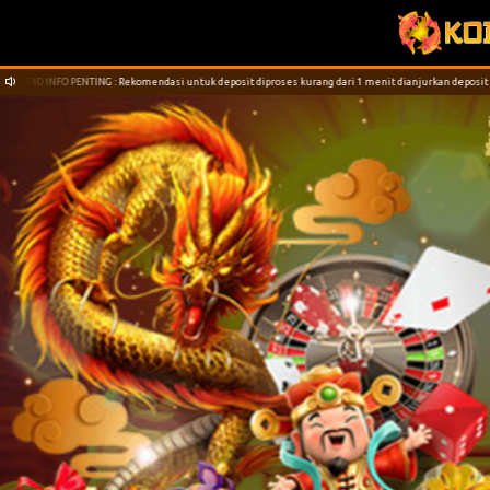
 : Rekomendasi untuk deposit diproses kurang dari 1 menit dianjurkan deposit ke SCAN QRIS (ONPAY , 