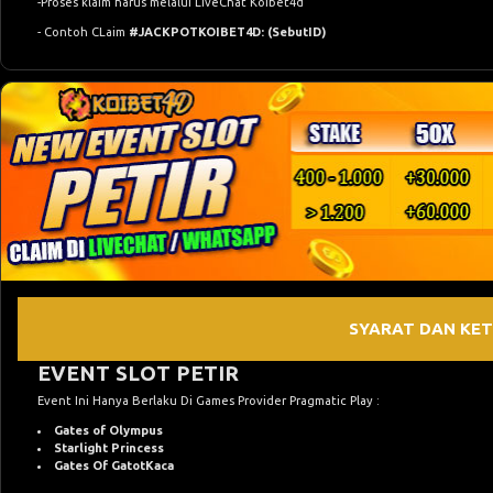
SYARAT DAN KE
EVENT SLOT PETIR
Event Ini Hanya Berlaku Di Games Provider Pragmatic Play :
Gates of Olympus
Starlight Princess
Gates Of GatotKaca
Syarat dan Ketentuan :