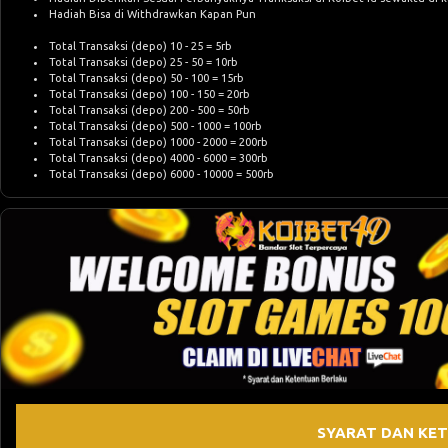
Total Transaksi (depo) 10 - 25 = 5rb
Total Transaksi (depo) 25 - 50 = 10rb
Total Transaksi (depo) 50 - 100 = 15rb
Total Transaksi (depo) 100 - 150 = 20rb
Total Transaksi (depo) 200 - 500 = 50rb
Total Transaksi (depo) 500 - 1000 = 100rb
Total Transaksi (depo) 1000 - 2000 = 200rb
Total Transaksi (depo) 4000 - 6000 = 300rb
Total Transaksi (depo) 6000 - 10000 = 500rb
SYARAT DAN KE
LINK LOGIN KOIBET4D :
KOIBET4DALT2026.