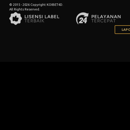
All Rights Reserved.
LAPO