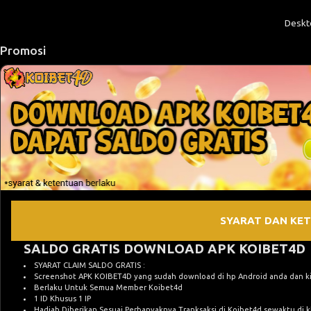
Deskt
Promosi
SYARAT DAN KE
SALDO GRATIS DOWNLOAD APK KOIBET4D
SYARAT CLAIM SALDO GRATIS :
Screenshot APK KOIBET4D yang sudah download di hp Android anda dan ki
Berlaku Untuk Semua Member Koibet4d
1 ID Khusus 1 IP
Hadiah Diberikan Sesuai Perbanyaknya Tranksaksi di Koibet4d sewaktu di k
Hadiah Bisa di Withdrawkan Kapan Pun